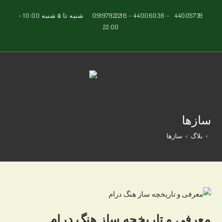
Ski
44005739
-
44006036
-
09197922216
شنبه تا ۵ شنبه 10:00 -
t
22:00
conten
سازها
>
بلاگ
>
سازها
معرفی و تاریخچه ساز هنگ درام