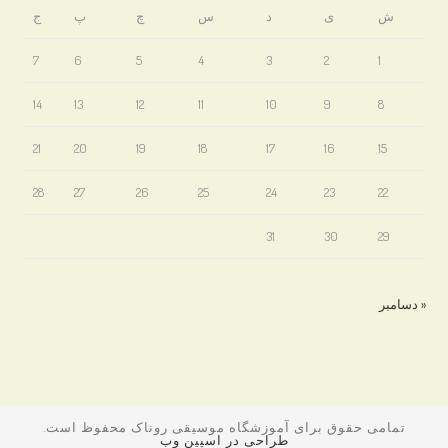
ش
ی
د
س
چ
پ
ج
7
6
5
4
3
2
1
14
13
12
11
10
9
8
21
20
19
18
17
16
15
28
27
26
25
24
23
22
31
30
29
« دسامبر
تمامی حقوق برای آموزشگاه موسیقی روناک محفوظ است.
طراحی در اسپین وب