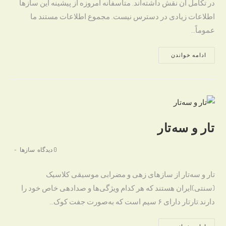
در تکامل آن نقش داشته‌اند. متاسفانه امروزه از پیشینه این سازها
اطلاعات زیادی در دسترس نیست. مجموع اطلاعات مستند ما
عموماً…
تار،
ادامه خواندن
ساز
مادر
موسیقی
ایرانی
تار و سه‌تار
Post
Post
0 دیدگاه
سازها
category:
comments:
تار و سه‌تار از سازهای زهی و مضرابی موسیقی کلاسیک
(سنتی)ایران هستند که هر کدام ویژگی‌ها و صدادهی خاص خود را
دارند.تارتار دارای ۶ سیم است که به‌صورت جفت کوک…
تار