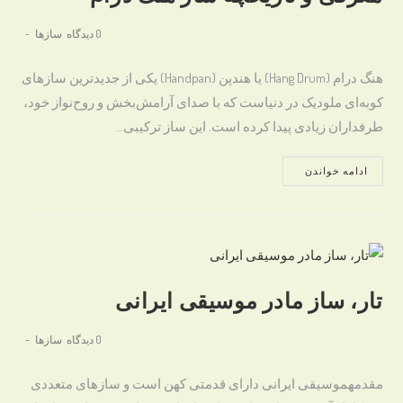
Post
Post
0 دیدگاه
سازها
category:
comments:
هنگ درام (Hang Drum) یا هندپن (Handpan) یکی از جدیدترین سازهای
کوبه‌ای ملودیک در دنیاست که با صدای آرامش‌بخش و روح‌نواز خود،
طرفداران زیادی پیدا کرده است. این ساز ترکیبی…
معرفی
ادامه خواندن
و
تاریخچه
ساز
هنگ
درام
تار، ساز مادر موسیقی ایرانی
Post
Post
0 دیدگاه
سازها
category:
comments:
مقدمهموسیقی ایرانی دارای قدمتی کهن است و سازهای متعددی