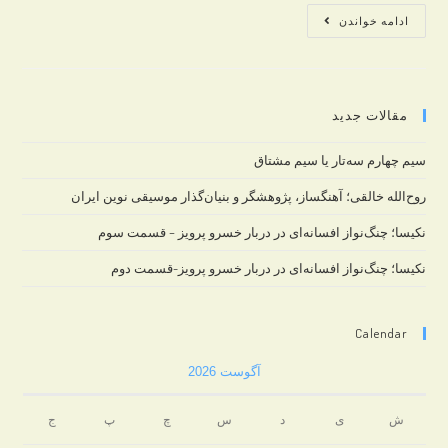
بهترین
ادامه خواندن
ساز
بعد
از
مقالات جدید
پایان
دوره
سیم چهارم سه‌تار یا سیم مشتاق
موسیقی
کودک
روح‌الله خالقی؛ آهنگساز، پژوهشگر و بنیان‌گذار موسیقی نوین ایران
(ارف)
نکیسا؛ چنگ‌نواز افسانه‌ای در دربار خسرو پرویز – قسمت سوم
چیست؟
نکیسا؛ چنگ‌نواز افسانه‌ای در دربار خسرو پرویز-قسمت دوم
Calendar
آگوست 2026
ش
ی
د
س
چ
پ
ج