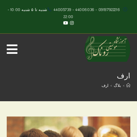
Ski
09197922216
-
44006036
-
44005739
شنبه تا ۵ شنبه 10:00 -
t
22:00
conten
ارف
>
بلاگ
>
ارف