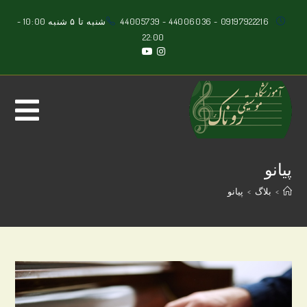
Ski
09197922216
-
44006036
-
44005739
شنبه تا ۵ شنبه 10:00 -
t
22:00
conten
پیانو
>
بلاگ
>
پیانو