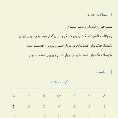
مقالات جدید
سیم چهارم سه‌تار یا سیم مشتاق
روح‌الله خالقی؛ آهنگساز، پژوهشگر و بنیان‌گذار موسیقی نوین ایران
نکیسا؛ چنگ‌نواز افسانه‌ای در دربار خسرو پرویز – قسمت سوم
نکیسا؛ چنگ‌نواز افسانه‌ای در دربار خسرو پرویز-قسمت دوم
Calendar
آگوست 2026
ش
ی
د
س
چ
پ
ج
7
6
5
4
3
2
1
14
13
12
11
10
9
8