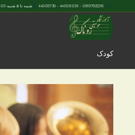
Ski
09197922216
-
44006036
-
44005739
شنبه تا ۵ شنبه 10:00 - 22:00
t
conten
کودک