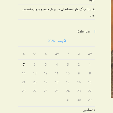
سوم
نکیسا؛ چنگ‌نواز افسانه‌ای در دربار خسرو پرویز-قسمت
دوم
Calendar
آگوست 2026
ش
ی
د
س
چ
پ
ج
7
6
5
4
3
2
1
14
13
12
11
10
9
8
21
20
19
18
17
16
15
28
27
26
25
24
23
22
31
30
29
« دسامبر