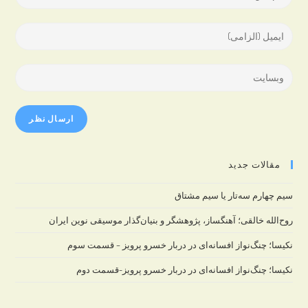
your
name
Enter
or
your
username
email
Enter
to
address
your
comment
to
website
comment
URL
(optional)
مقالات جدید
سیم چهارم سه‌تار یا سیم مشتاق
روح‌الله خالقی؛ آهنگساز، پژوهشگر و بنیان‌گذار موسیقی نوین ایران
نکیسا؛ چنگ‌نواز افسانه‌ای در دربار خسرو پرویز – قسمت سوم
نکیسا؛ چنگ‌نواز افسانه‌ای در دربار خسرو پرویز-قسمت دوم