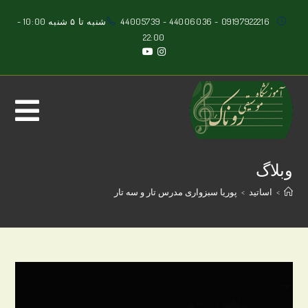
Ski
09197922216
-
44006036
-
44005739
شنبه تا ۵ شنبه 10:00 -
t
22:00
conten
وبلاگ
>
اساتید
>
پوریا سبزواری مدرس تار و سه تار