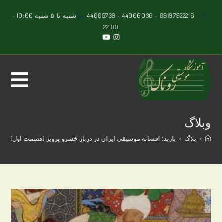
Ski
09197922216
-
44006036
-
44005739
شنبه تا ۵ شنبه 10:00 -
t
22:00
conten
وبلاگ
>
بلاگ
>
باربد؛ افسانه موسیقی ایران در دربار خسرو پرویز (قسمت اول)