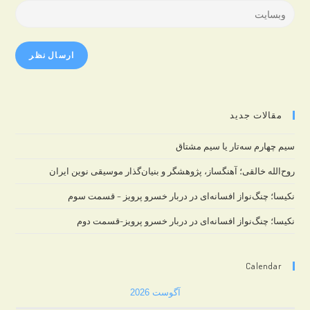
email
Enter
to
address
your
comment
to
website
comment
URL
(optional)
مقالات جدید
سیم چهارم سه‌تار یا سیم مشتاق
روح‌الله خالقی؛ آهنگساز، پژوهشگر و بنیان‌گذار موسیقی نوین ایران
نکیسا؛ چنگ‌نواز افسانه‌ای در دربار خسرو پرویز – قسمت سوم
نکیسا؛ چنگ‌نواز افسانه‌ای در دربار خسرو پرویز-قسمت دوم
Calendar
آگوست 2026