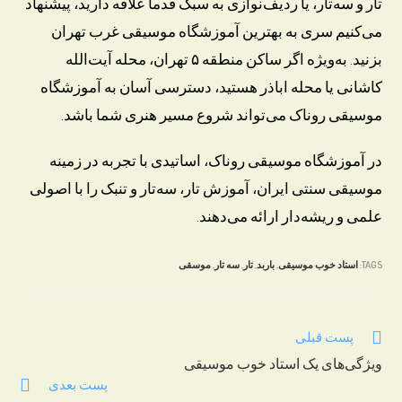
تار و سه‌تار، یا ردیف‌نوازی به سبک قدما علاقه دارید، پیشنهاد
می‌کنیم سری به بهترین آموزشگاه موسیقی غرب تهران
بزنید. به‌ویژه اگر ساکن منطقه ۵ تهران، محله آیت‌الله
کاشانی یا محله اباذر هستید، دسترسی آسان به آموزشگاه
موسیقی روناک می‌تواند شروع مسیر هنری شما باشد.
در آموزشگاه موسیقی روناک، اساتیدی با تجربه در زمینه
موسیقی سنتی ایران، آموزش تار، سه‌تار و تنبک را با اصولی
علمی و ریشه‌دار ارائه می‌دهند.
TAGS:
استاد خوب موسیقی
,
باربد
,
تار
,
سه تار
,
موسقی
Read
پست قبلی
more
ویژگی‌های یک استاد خوب موسیقی
articles
پست بعدی