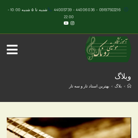
Ski
09197922216
-
44006036
-
44005739
شنبه تا ۵ شنبه 10:00 -
t
22:00
conten
وبلاگ
>
بلاگ
>
بهترین استاد تار و سه تار