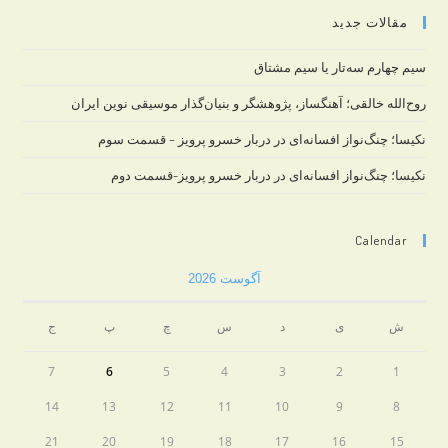
مقالات جدید
سیم چهارم سه‌تار یا سیم مشتاق
روح‌الله خالقی؛ آهنگساز، پژوهشگر و بنیان‌گذار موسیقی نوین ایران
نکیسا؛ چنگ‌نواز افسانه‌ای در دربار خسرو پرویز – قسمت سوم
نکیسا؛ چنگ‌نواز افسانه‌ای در دربار خسرو پرویز-قسمت دوم
Calendar
آگوست 2026
ش
ی
د
س
چ
پ
ج
7
6
5
4
3
2
1
14
13
12
11
10
9
8
21
20
19
18
17
16
15