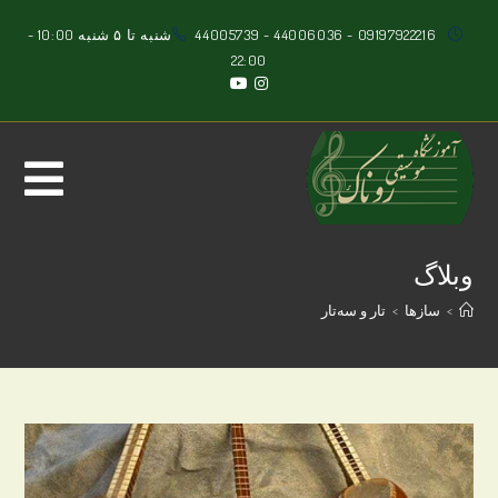
Ski
09197922216
-
44006036
-
44005739
شنبه تا ۵ شنبه 10:00 -
t
22:00
conten
وبلاگ
>
سازها
>
تار و سه‌تار