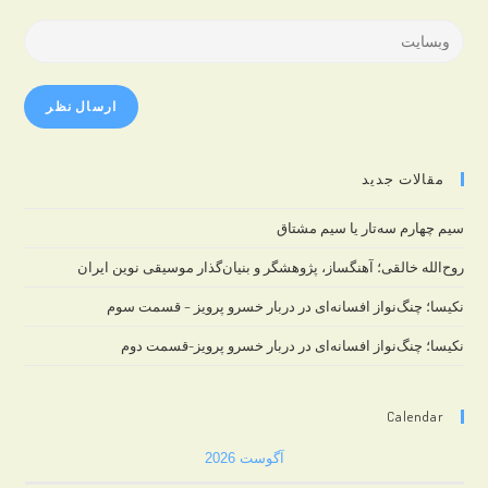
username
email
Enter
to
address
your
comment
to
website
comment
URL
(optional)
مقالات جدید
سیم چهارم سه‌تار یا سیم مشتاق
روح‌الله خالقی؛ آهنگساز، پژوهشگر و بنیان‌گذار موسیقی نوین ایران
نکیسا؛ چنگ‌نواز افسانه‌ای در دربار خسرو پرویز – قسمت سوم
نکیسا؛ چنگ‌نواز افسانه‌ای در دربار خسرو پرویز-قسمت دوم
Calendar
آگوست 2026