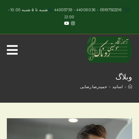
Ski
09197922216
-
44006036
-
44005739
شنبه تا ۵ شنبه 10:00 -
t
22:00
conten
وبلاگ
>
اساتید
>
حمیدرضا رضایی