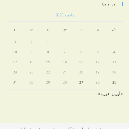
Calendar
ژانویه 2025
ش
ی
د
س
چ
پ
ج
3
2
1
10
9
8
7
6
5
4
17
16
15
14
13
12
11
24
23
22
21
20
19
18
31
30
29
28
27
26
25
« آوریل
فوریه »
تمامی حقوق برای آموزشگاه موسیقی روناک محفوظ است.