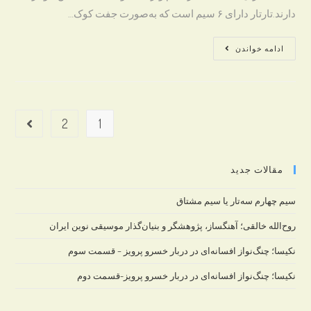
دارند.تارتار دارای ۶ سیم است که به‌صورت جفت کوک…
تار
ادامه خواندن
و
سه‌تار
2
1
ext page
مقالات جدید
سیم چهارم سه‌تار یا سیم مشتاق
روح‌الله خالقی؛ آهنگساز، پژوهشگر و بنیان‌گذار موسیقی نوین ایران
نکیسا؛ چنگ‌نواز افسانه‌ای در دربار خسرو پرویز – قسمت سوم
نکیسا؛ چنگ‌نواز افسانه‌ای در دربار خسرو پرویز-قسمت دوم