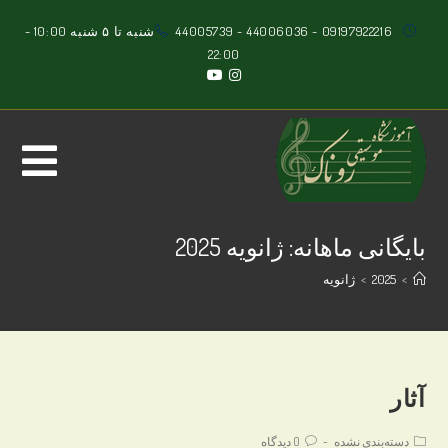
Ski
09197922216
-
44006036
-
44005739
شنبه تا ۵ شنبه 10:00 -
t
22:00
conten
بایگانی ماهانه: ژانویه 2025
>
2025
>
ژانویه
آثار
Post
Post
دسته‌بندی نشده
0 دیدگاه