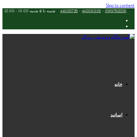
Skip to content
09197922216
-
44006036
-
44005739
شنبه تا ۵ شنبه 10:00 - 22:00
خانه
اساتید