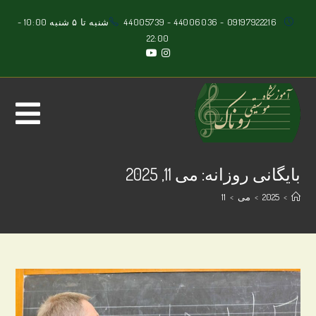
Ski
09197922216
-
44006036
-
44005739
شنبه تا ۵ شنبه 10:00 -
t
22:00
conten
بایگانی روزانه: می 11, 2025
>
2025
>
می
>
11