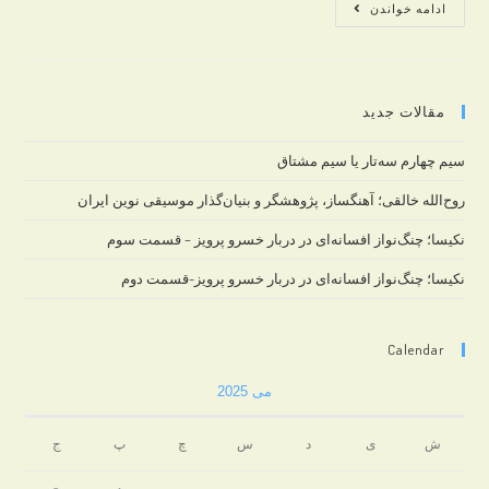
ویژگی‌های
ادامه خواندن
یک
استاد
خوب
مقالات جدید
موسیقی
سیم چهارم سه‌تار یا سیم مشتاق
روح‌الله خالقی؛ آهنگساز، پژوهشگر و بنیان‌گذار موسیقی نوین ایران
نکیسا؛ چنگ‌نواز افسانه‌ای در دربار خسرو پرویز – قسمت سوم
نکیسا؛ چنگ‌نواز افسانه‌ای در دربار خسرو پرویز-قسمت دوم
Calendar
می 2025
ش
ی
د
س
چ
پ
ج